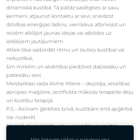
dinamiskā kustībā. Tā palīdz saslēgties ar savu
ķermeni, atjaunot kontaktu ar sevi, sniedzot
dzīvības enerģijas lādiņu, vienlaikus atbrīvojot un
reizēm atklājot jaunas idejas vai atbildes uz
iekšējiem jautājumiem.
Atliek tikai sadzirdēt ritmu un ļauties kustībai vai
nekustībai,
šim mirklim un atvērtībai piedzīvot dabiskāku un
patiesāku sevi.
Meistarklasi vada Alvīne Milere – dejotāja, veselības
aprūpes maģistre, sertificēta mākslas terapeite deju
un kustību terapijā.
P.S - Aicinam ģērbties brīvā, kustībām ērtā apģērbā.
Var noderēt
blociņš, lai aprakstītu savu pieredzi un sajūtas.
Dalības maksa 30 EUR
Mēs lietojam sīkfailus pakalpojuma