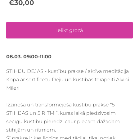
€30,00
Ielikt grozā
08.03. 09:00-11:00
STIHIJU DEJAS - kustību prakse / aktīva meditācija
Kopā ar sertificētu Deju un kustības terapeiti Alvīni
Mileri
Izzinoša un transformējoša kustību prakse “5
STIHIJAS un 5 RITMI”, kuras laikā piedzīvosim
secīgu kustību pieredzi caur piecām dažādām
stihijām un ritmiem.
Šī prakse ir kas līdzīgs meditācijai, tikai notiek