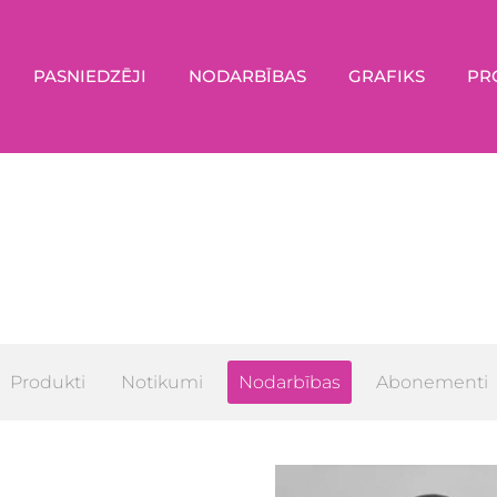
PASNIEDZĒJI
NODARBĪBAS
GRAFIKS
PR
Produkti
Notikumi
Nodarbības
Abonementi