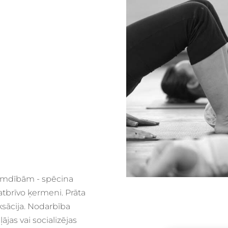
emdībām - spēcina
tbrīvo ķermeni. Prāta
ksācija. Nodarbība
jas vai socializējas