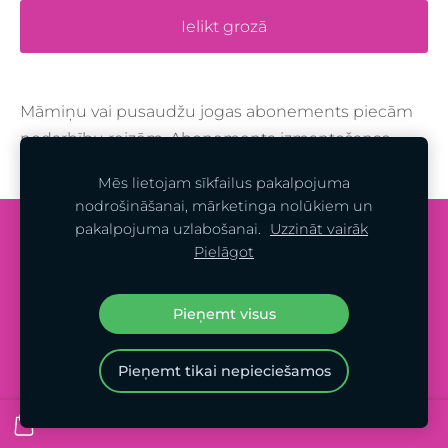
Ielikt grozā
Māmiņu vai pusaudžu jogas abonements piecām
nodarbību reizēm. Abonementa izmantošanas
termiņš - 8 nedēļas.
Mēs lietojam sīkfailus pakalpojuma
nodrošināšanai, mārketinga nolūkiem un
pakalpojuma uzlabošanai.
Uzzināt vairāk
Sīkdatnes
Pielāgot
© 2023 - FEMININI - ALL RIGHTS RESERVED
Pieņemt visus
Pieņemt tikai nepieciešamos